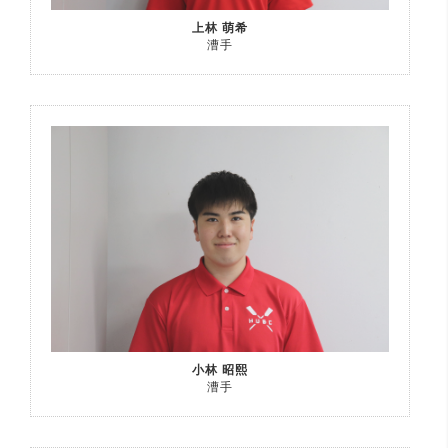
上林 萌希
漕手
小林 昭熙
漕手