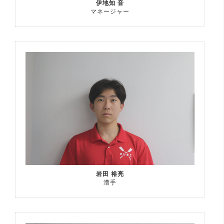
伊地知 音
マネージャー
岩田 裕亮
漕手