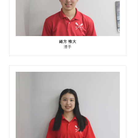
緒方 惟大
漕手