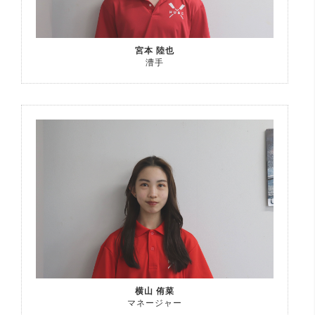
宮本 陸也
漕手
横山 侑菜
マネージャー