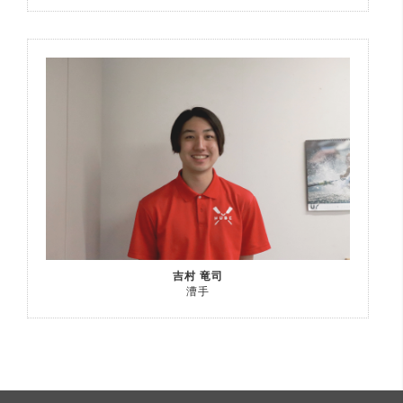
吉村 竜司
漕手