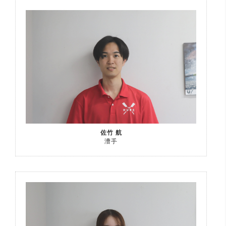
佐竹 航
漕手