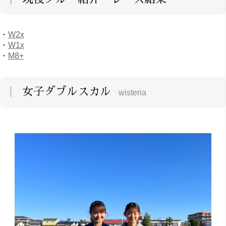
・
W2x
・
W1x
・
M8+
女子ダブルスカル
wisteria