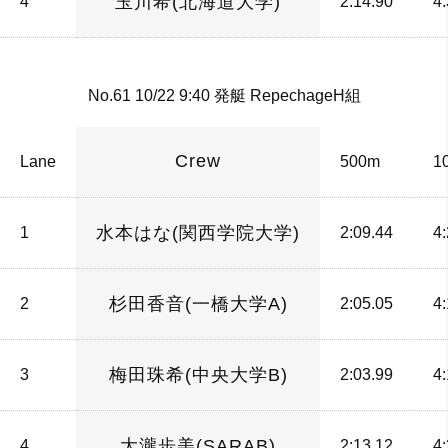
玉川希(北海道大学)
4
2:14.90
4
No.61 10/22 9:40 発艇 RepechageH組
Crew
Lane
500m
1
水本はな(関西学院大学)
1
2:09.44
4
杉田香音(一橋大学A)
2
2:05.05
4
梅田珠希(中央大学B)
3
2:03.99
4
大瀧歩美(SARAB)
4
2:13.12
4