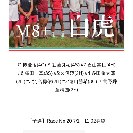
C:椿慶悟(4C) S:近藤良祐(4S) #7:石山嵩也(4H)
#6:横田一真(3S) #5:久保淳(2H) #4:多田倫太郎
(2H) #3:河合勇佑(2H) #2:遠山勝希(3C) B:菅野舜
童靖国(2S)
【予選】Race No.20 7/1 11:02発艇