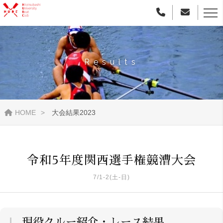
Results
HOME
大会結果2023
令和5年度関西選手権競漕大会
7/1-2(土-日)
現役クルー紹介・レース結果