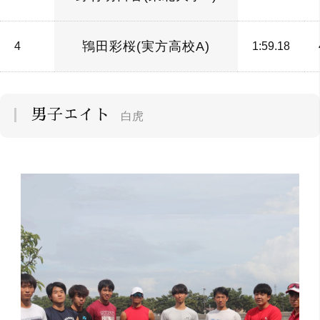
鴇田彩桜(実方高校A)
4
1:59.18
男子エイト
白虎